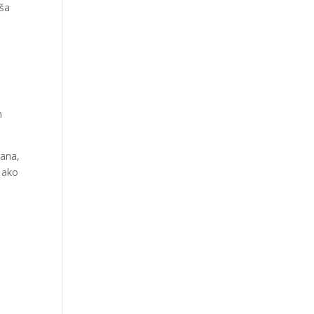
aša
h
rana,
m ako