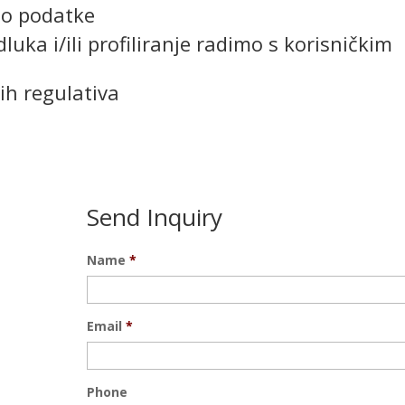
mo podatke
ka i/ili profiliranje radimo s korisničkim
kih regulativa
Send Inquiry
Name
*
Email
*
Phone