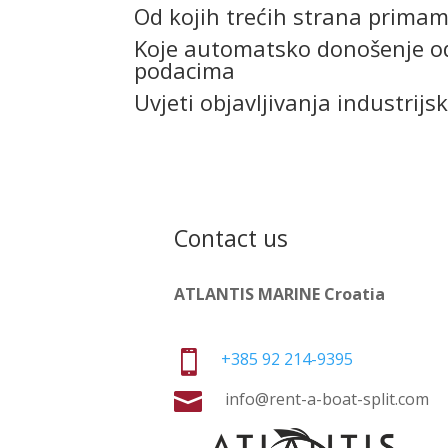
Od kojih trećih strana prima
Koje automatsko donošenje odlu
podacima
Uvjeti objavljivanja industrijs
Contact us
ATLANTIS MARINE Croatia

+385 92 214-9395

info@rent-a-boat-split.com