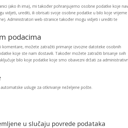
stranici (ako ih ima), mi također pohranjujemo osobne podatke koje na
u vidjeti, urediti, ili obrisati svoje osobne podatke u bilo koje vrijeme 
e). Administratori web-stranice također mogu vidjeti i urediti te
jim podacima
sali komentare, možete zatražiti primanje izvozne datoteke osobnih
atke koje ste nam dostavili. Također možete zatražiti brisanje svih
jučuje bilo koje podatke koje smo obavezni držati za administrativ
e
 automatske usluge za otkrivanje neželjene pošte.
mljene u slučaju povrede podataka