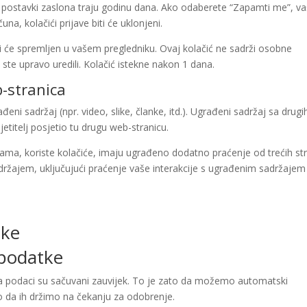
čići postavki zaslona traju godinu dana. Ako odaberete “Zapamti me”, v
una, kolačići prijave biti će uklonjeni.
biti će spremljen u vašem pregledniku. Ovaj kolačić ne sadrži osobne
ste upravo uredili. Kolačić istekne nakon 1 dana.
-stranica
ni sadržaj (npr. video, slike, članke, itd.). Ugrađeni sadržaj sa drugi
etitelj posjetio tu drugu web-stranicu.
ama, koriste kolačiće, imaju ugrađeno dodatno praćenje od trećih st
adržajem, uključujući praćenje vaše interakcije s ugrađenim sadržaje
tke
 podatke
a podaci su sačuvani zauvijek. To je zato da možemo automatski
o da ih držimo na čekanju za odobrenje.