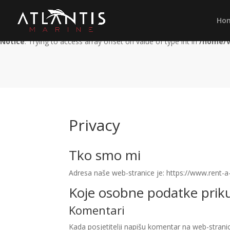
Notice
: Trying to access array offset on value of type int in
/home/v
Ho
Notice
: Trying to access array offset on value of type int in
/home/v
Privacy
Tko smo mi
Adresa naše web-stranice je: https://www.rent-a
Koje osobne podatke priku
Komentari
Kada posjetitelji napišu komentar na web-strani