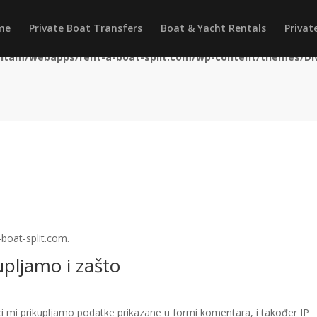
itam/webapps/rent-a-boat-split.com/wp-content/themes/Divi
me
Private Boat Transfers
Boat & Yacht Rentals
Privat
itam/webapps/rent-a-boat-split.com/wp-content/themes/Divi
-boat-split.com.
pljamo i zašto
ci mi prikupljamo podatke prikazane u formi komentara, i također IP