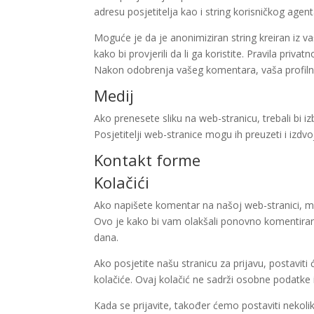
adresu posjetitelja kao i string korisničkog agen
Moguće je da je anonimiziran string kreiran iz v
kako bi provjerili da li ga koristite. Pravila priv
Nakon odobrenja vašeg komentara, vaša profilna 
Medij
Ako prenesete sliku na web-stranicu, trebali bi i
Posjetitelji web-stranice mogu ih preuzeti i izdvoj
Kontakt forme
Kolačići
Ako napišete komentar na našoj web-stranici, mo
Ovo je kako bi vam olakšali ponovno komentiranj
dana.
Ako posjetite našu stranicu za prijavu, postaviti 
kolačiće. Ovaj kolačić ne sadrži osobne podatke i
Kada se prijavite, također ćemo postaviti nekolik