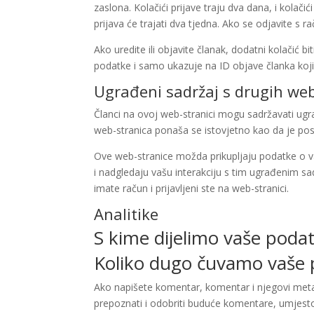
zaslona. Kolačići prijave traju dva dana, i kola
prijava će trajati dva tjedna. Ako se odjavite s rač
Ako uredite ili objavite članak, dodatni kolačić 
podatke i samo ukazuje na ID objave članka koji 
Ugrađeni sadržaj s drugih web
Članci na ovoj web-stranici mogu sadržavati ugrađe
web-stranica ponaša se istovjetno kao da je posj
Ove web-stranice možda prikupljaju podatke o v
i nadgledaju vašu interakciju s tim ugrađenim s
imate račun i prijavljeni ste na web-stranici.
Analitike
S kime dijelimo vaše poda
Koliko dugo čuvamo vaše
Ako napišete komentar, komentar i njegovi met
prepoznati i odobriti buduće komentare, umjest