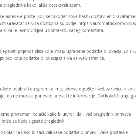
ta preglednika kako lakše detektirali spam.
aše adrese e-pošte (koji se također zove hash) dostavljen Gravatar se
atnosti Gravatar servisa dostupna su ovdje: https://automattic.com/privac
slika je javno vidljiva u kontekstu vašeg komentara.
zbjegavati prijenos slika koje imaju ugrađene podatke o lokaciji (EXIF 
iti bilo koje podatke o lokaciji iz slika sa web-stranice.
žete odabrati da spremite ime, adresu e-pošte i web-stranicu u kola
e, da ne morate ponovno unositi te informacije. Ovi kolačići traju g
ćemo privremeni kolačić kako bi utvrdili da li vaš preglednik prihvaća
 briše se kada ugasite preglednik.
o kolačića kako bi sačuvali vaše podatke o prijavi i vaše postavke